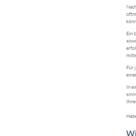
Nach
oftm
könn
Ein 
sowo
erfo
mitt
Für 
eine
In e
sinn
Ihne
Habe
Wi