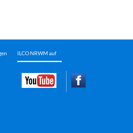
gen
ILCO NRWM auf