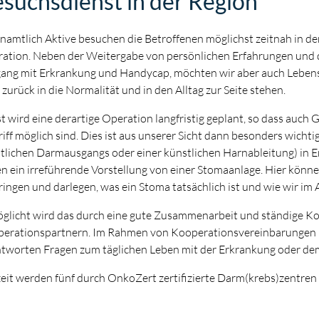
suchsdienst in der Region
namtlich Aktive besuchen die Betroffenen möglichst zeitnah in den 
ation. Neben der Weitergabe von persönlichen Erfahrungen und
ng mit Erkrankung und Handycap, möchten wir aber auch Lebens
zurück in die Normalität und in den Alltag zur Seite stehen.
t wird eine derartige Operation langfristig geplant, so dass auch 
riff möglich sind. Dies ist aus unserer Sicht dann besonders wichti
tlichen Darmausgangs oder einer künstlichen Harnableitung) in 
n ein irreführende Vorstellung von einer Stomaanlage. Hier könne
ringen und darlegen, was ein Stoma tatsächlich ist und wie wir im
glicht wird das durch eine gute Zusammenarbeit und ständige K
erationspartnern. Im Rahmen von Kooperationsvereinbarungen b
tworten Fragen zum täglichen Leben mit der Erkrankung oder d
eit werden fünf durch OnkoZert zertifizierte Darm(krebs)zentren u