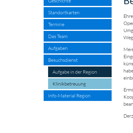
Be
Geschichte
Standortkarten
Ehre
Oper
Termine
Umga
Das Team
Weg 
Aufgaben
Meis
Eing
Besuchsdienst
küns
habe
Aufgabe in der Region
einb
Klinikbetreuung
Ermö
Info-Material Region
Koop
bean
Derz