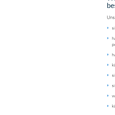
be
Uns
s
h
p
h
k
s
s
w
k