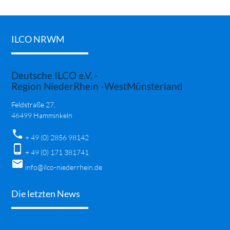
ILCO NRWM
Deutsche ILCO e.V. -
Region NiederRhein -WestMünsterland
Feldstraße 27,
46499 Hamminkeln
phone
+ 49 (0) 2856 98142
phone_android
+ 49 (0) 171 381741
mail
info@ilco-niederrhein.de
Die letzten News