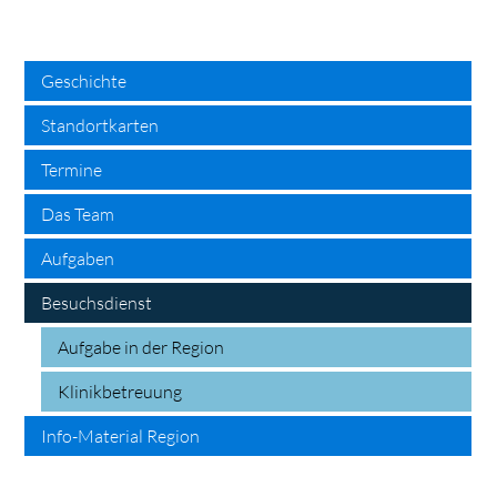
search
Geschichte
Standortkarten
Termine
Das Team
Aufgaben
Besuchsdienst
Aufgabe in der Region
Klinikbetreuung
Info-Material Region