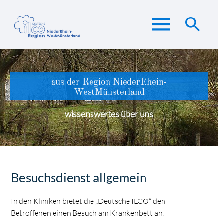
menu
search
Suchbegriffe
SUCHEN
aus der Region NiederRhein-
WestMünsterland
wissenswertes über uns
Besuchsdienst allgemein
In den Kliniken bietet die „Deutsche ILCO“ den
Betroffenen einen Besuch am Krankenbett an.