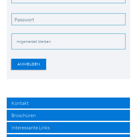
Passwort
Angemeldet bleiben
ANMELDEN
search
Kontakt
Broschüren
Interessante Links