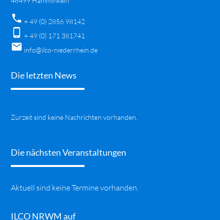
46499 Hamminkeln
phone
+ 49 (0) 2856 98142
phone_android
+ 49 (0) 171 381741
mail
info@ilco-niederrhein.de
Die letzten News
Zurzeit sind keine Nachrichten vorhanden.
Die nächsten Veranstaltungen
Aktuell sind keine Termine vorhanden.
ILCO NRWM auf