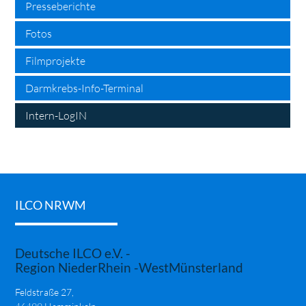
Presseberichte
Fotos
Filmprojekte
Darmkrebs-Info-Terminal
Intern-LogIN
ILCO NRWM
Deutsche ILCO e.V. -
Region NiederRhein -WestMünsterland
Feldstraße 27,