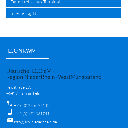
Darmkrebs-Info-Terminal
Intern-LogIN
ILCO NRWM
Deutsche ILCO e.V. -
Region NiederRhein -WestMünsterland
Feldstraße 27,
46499 Hamminkeln
phone
+ 49 (0) 2856 98142
phone_android
+ 49 (0) 171 381741
mail
info@ilco-niederrhein.de