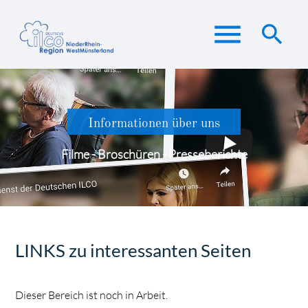
menu
search
Suchbegriffe
SUCHEN
Informationen über uns
Filme - Broschüren - Presseberichte
LINKS zu interessanten Seiten
Dieser Bereich ist noch in Arbeit.