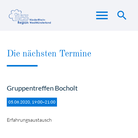
menu
search
Suchbegriffe
SUCHEN
Die nächsten Termine
Gruppentreffen Bocholt
05.08.2020, 19:00–21:00
Erfahrungsaustausch