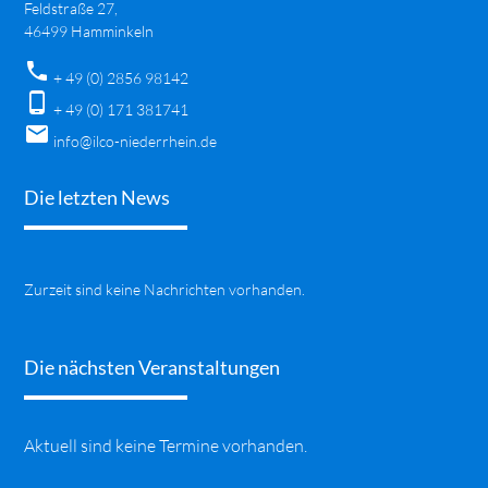
Feldstraße 27,
46499 Hamminkeln
phone
+ 49 (0) 2856 98142
phone_android
+ 49 (0) 171 381741
mail
info@ilco-niederrhein.de
Die letzten News
Zurzeit sind keine Nachrichten vorhanden.
Die nächsten Veranstaltungen
Aktuell sind keine Termine vorhanden.