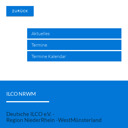
ZURÜCK
search
Aktuelles
Termine
Termine Kalendar
ILCO NRWM
Deutsche ILCO e.V. -
Region NiederRhein -WestMünsterland