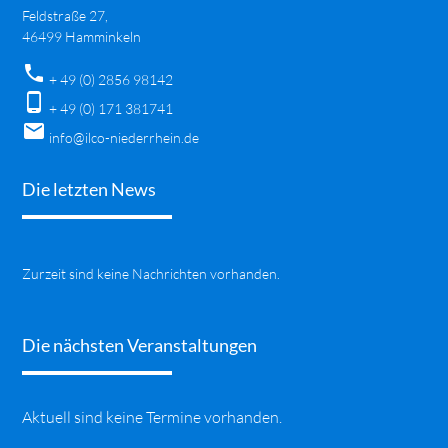
Feldstraße 27,
46499 Hamminkeln
phone
+ 49 (0) 2856 98142
phone_android
+ 49 (0) 171 381741
mail
info@ilco-niederrhein.de
Die letzten News
Zurzeit sind keine Nachrichten vorhanden.
Die nächsten Veranstaltungen
Aktuell sind keine Termine vorhanden.