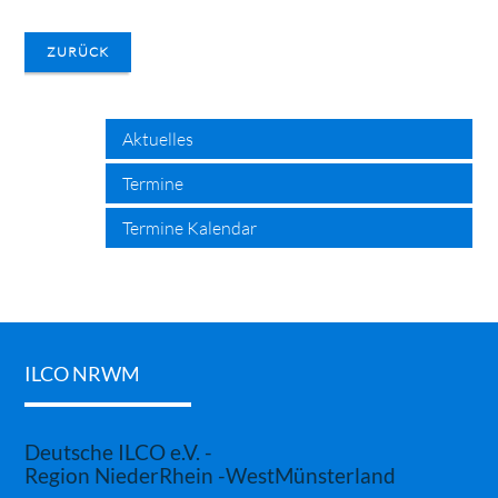
ZURÜCK
search
Aktuelles
Termine
Termine Kalendar
ILCO NRWM
Deutsche ILCO e.V. -
Region NiederRhein -WestMünsterland