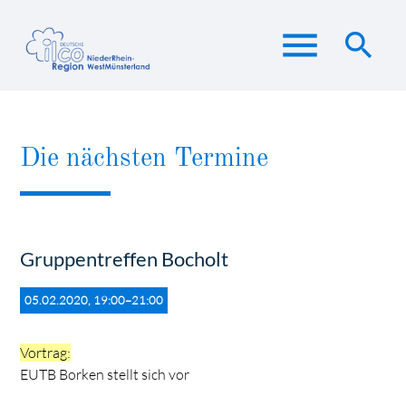
menu
search
Suchbegriffe
SUCHEN
Die nächsten Termine
Gruppentreffen Bocholt
05.02.2020, 19:00–21:00
Vortrag:
EUTB Borken stellt sich vor