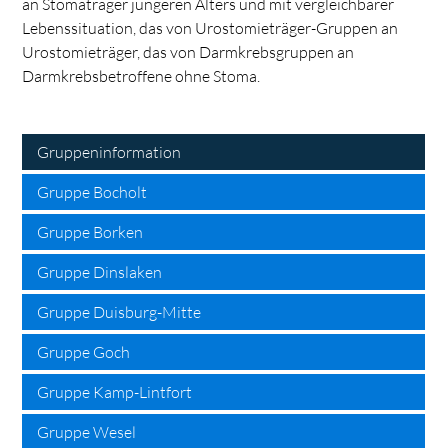
an Stomaträger jüngeren Alters und mit vergleichbarer
Lebenssituation, das von Urostomieträger-Gruppen an
Urostomieträger, das von Darmkrebsgruppen an
Darmkrebsbetroffene ohne Stoma.
search
Gruppeninformation
Gruppe Bocholt
Gruppe Borken
Gruppe Dinslaken
Gruppe Duisburg-Mitte
Gruppe Goch
Gruppe Kamp-Lintfort
Gruppe Wesel