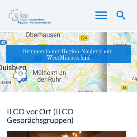
menu
search
Suchbegriffe
SUCHEN
Gruppen in der Region NiederRhein-
WestMünsterland
wo und wer wir sind
ILCO vor Ort (ILCO
Gesprächsgruppen)